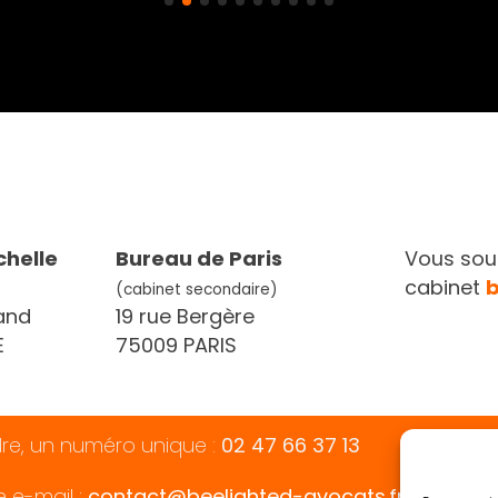
chelle
Bureau de Paris
Vous souh
cabinet
(cabinet secondaire)
and
19 rue Bergère
E
75009 PARIS
dre, un numéro unique :
02 47 66 37 13