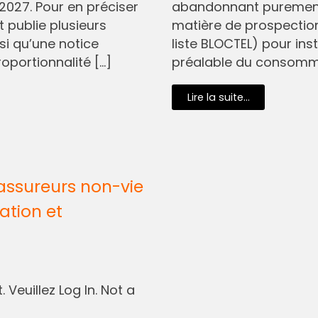
2027. Pour en préciser
abandonnant purement 
t publie plusieurs
matière de prospectio
si qu’une notice
liste BLOCTEL) pour in
oportionnalité […]
préalable du consommat
Lire la suite...
assureurs non-vie
ation et
 Veuillez Log In. Not a