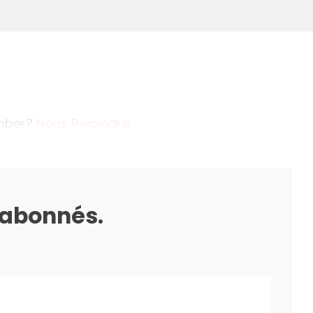
ember?
Nous Rejoindre
s abonnés.