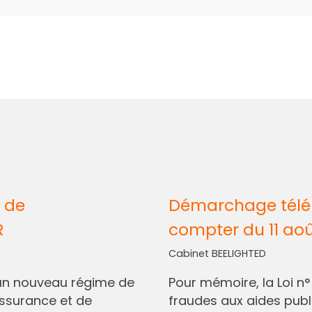
 de
Démarchage télép
R
compter du 11 ao
Cabinet BEELIGHTED
I, un nouveau régime de
Pour mémoire, la Loi n
assurance et de
fraudes aux aides pub