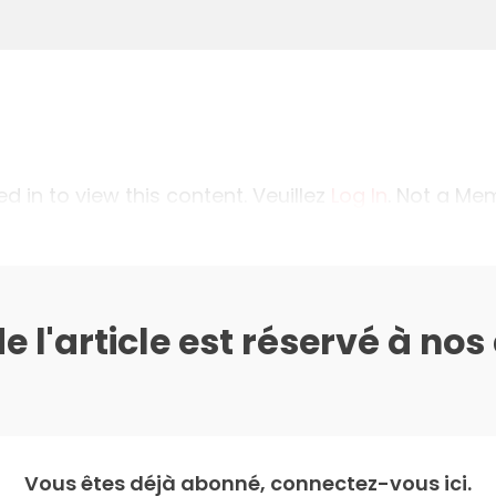
 in to view this content. Veuillez
Log In
. Not a M
de l'article est réservé à no
Vous êtes déjà abonné, connectez-vous ici.