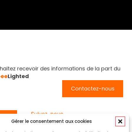
aitez recevoir des informations de la part du
bee
Lighted
Contactez-nous
Suivez-nous
Gérer le consentement aux cookies