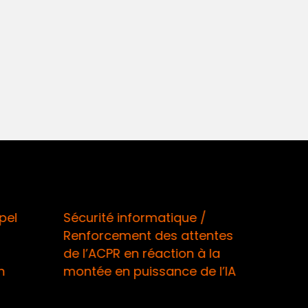
 /
Assurance santé / La mesure
tentes
de gel des tarifs 2026 enfin
 à la
sous le feu d’une QPC !
de l’IA
Accès libre