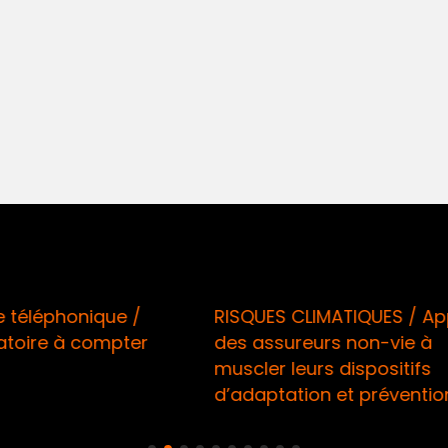
 CLIMATIQUES / Appel
Sécurité informatique
ureurs non-vie à
Renforcement des at
leurs dispositifs
de l’ACPR en réaction
ation et prévention
montée en puissance 