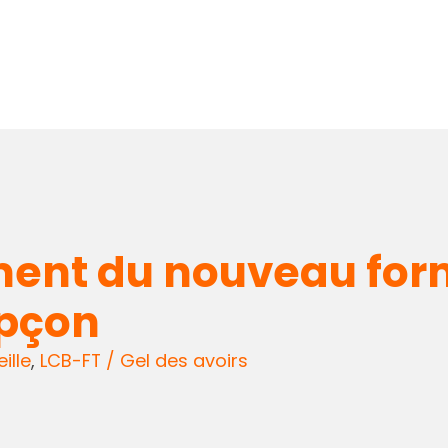
ment du nouveau for
upçon
ille
,
LCB-FT / Gel des avoirs