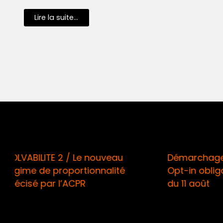
Lire la suite...
Démarchage téléphonique /
RISQUES
Opt-in obligatoire à compter
des ass
du 11 août
muscler 
d’adapt