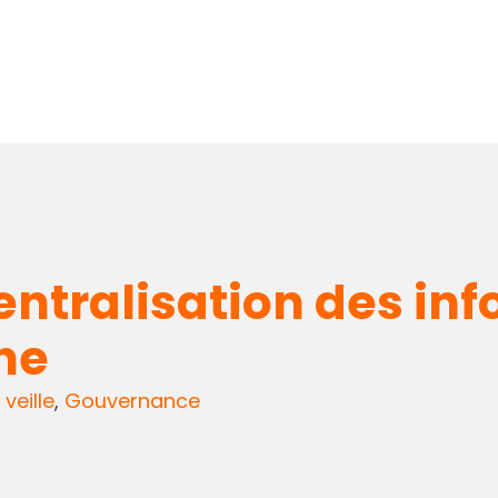
tralisation des inf
ne
 veille
,
Gouvernance