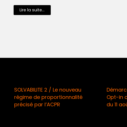
Lire la suite...
SOLVABILITE 2 / Le nouveau
Démarch
régime de proportionnalité
Opt-in 
précisé par l’ACPR
du 11 ao