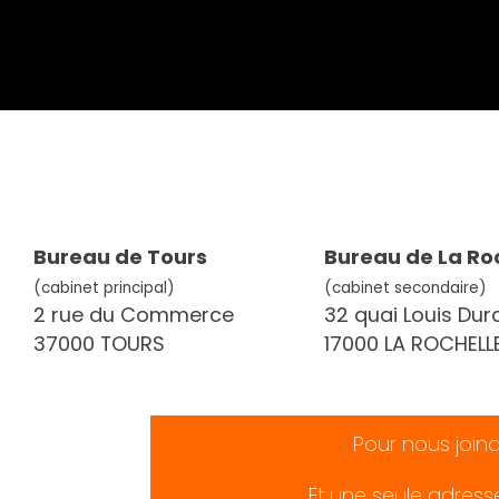
Bureau de Tours
Bureau de La Ro
(cabinet principal)
(cabinet secondaire)
2 rue du Commerce
32 quai Louis Dur
37000 TOURS
17000 LA ROCHELL
Pour nous join
Et une seule adress