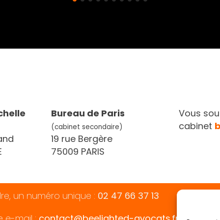
chelle
Bureau de Paris
Vous souh
cabinet
(cabinet secondaire)
and
19 rue Bergère
E
75009 PARIS
dre, un numéro unique :
02 47 66 37 13
e e-mail :
contact@beelighted-avocats.fr