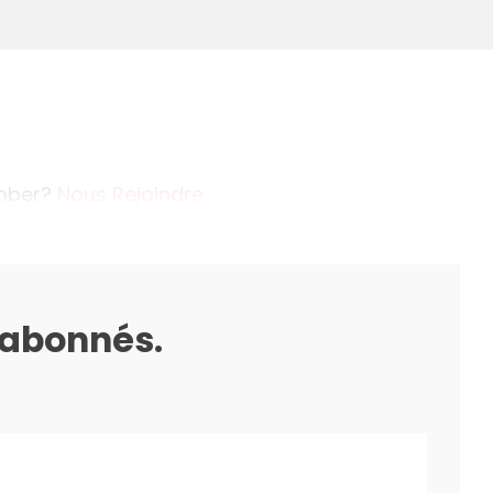
ember?
Nous Rejoindre
s abonnés.