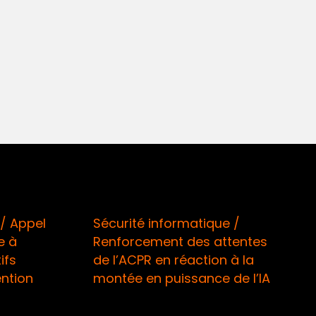
/ Appel
Sécurité informatique /
e à
Renforcement des attentes
ifs
de l’ACPR en réaction à la
ention
montée en puissance de l’IA