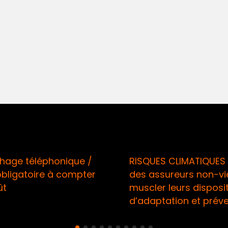
age téléphonique /
RISQUES CLIMATIQUES 
obligatoire à compter
des assureurs non-vi
ût
muscler leurs disposit
d’adaptation et prév