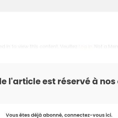
 in to view this content. Veuillez
Log In
. Not a M
de l'article est réservé à no
Vous êtes déjà abonné, connectez-vous ici.