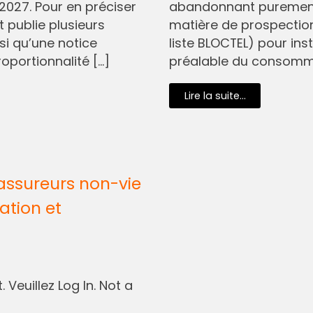
2027. Pour en préciser
abandonnant purement 
t publie plusieurs
matière de prospectio
si qu’une notice
liste BLOCTEL) pour in
oportionnalité […]
préalable du consommat
Lire la suite...
assureurs non-vie
ation et
 Veuillez Log In. Not a