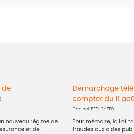
 de
Démarchage télép
R
compter du 11 ao
Cabinet BEELIGHTED
I, un nouveau régime de
Pour mémoire, la Loi n
assurance et de
fraudes aux aides pub