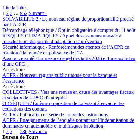
Lire la suite...
1
2
3
…
952
Suivant »
SOLVABILITE 2 / Le nouveau régime de proportionnalité précisé
par l’ACPR
Démarchage téléphonique / Opt-in obligatoire à compter du 11 août
RISQUES CLIMATIQUES / Appel des assureurs non-vie à
muscler leurs dispositifs d’adaptation et prévention
Sécurité informatique / Renforcement des attentes de l’ACPR en
réaction à la montée en puissance de l’IA
Assurance santé / La mesure de gel des tarifs 2026 enfin sous le feu
d’une QPC !
Accès libre
ACPR / Nouveau registre public unique pour la banque et
l’assurance
Accès libre
COLLECTIVES / Vers une remise en cause des avantages fiscaux
et sociaux de la PSC d’entreprise
OBSÈQUES / Énième proposition de loi visant à encadrer les
cotisations des contrats
ACPR / Publication en série de nouvelles instructions
ACPR / Enseignements de l’enquête portant sur l’indemnisation de
dommages en automobile et multirisques habitation
1
2
3
…
286
Suivant »
Bureau de Tours