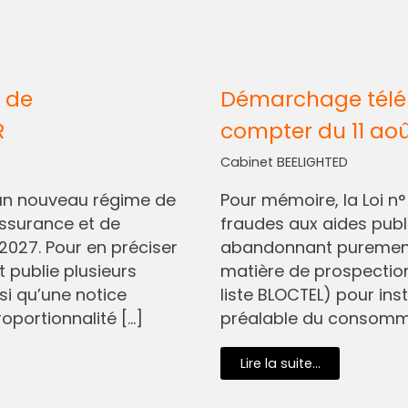
 de
Démarchage télép
R
compter du 11 ao
Cabinet BEELIGHTED
I, un nouveau régime de
Pour mémoire, la Loi n
assurance et de
fraudes aux aides pub
2027. Pour en préciser
abandonnant purement 
t publie plusieurs
matière de prospectio
si qu’une notice
liste BLOCTEL) pour in
oportionnalité […]
préalable du consommat
Lire la suite...