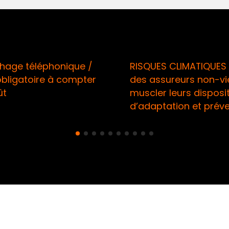
age téléphonique /
RISQUES CLIMATIQUES 
obligatoire à compter
des assureurs non-vi
ût
muscler leurs disposit
d’adaptation et prév