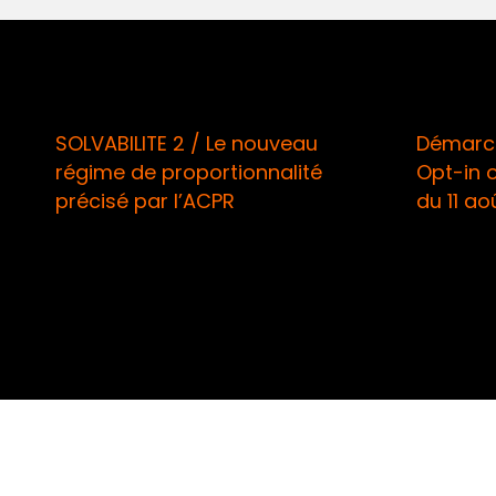
SOLVABILITE 2 / Le nouveau
Démarch
régime de proportionnalité
Opt-in 
précisé par l’ACPR
du 11 ao