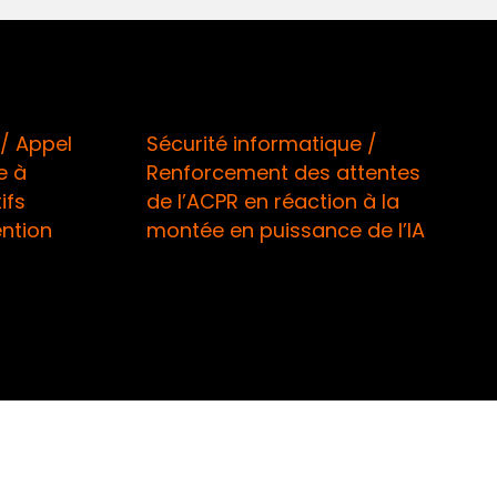
/ Appel
Sécurité informatique /
e à
Renforcement des attentes
ifs
de l’ACPR en réaction à la
ention
montée en puissance de l’IA