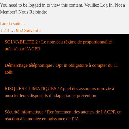
You need to be logged in to view this content. Veuillez Log In. Not a
Member? Nous Rejoindre
Lire la suite...
1
2
3
…
952
Suivant »
SOLVABILITE 2 / Le nouveau régime de proportionnalité
précisé par l’ACPR
Démarchage téléphonique / Opt-in obligatoire à compter du 11
août
RISQUES CLIMATIQUES / Appel des assureurs non-vie à
muscler leurs dispositifs d’adaptation et prévention
Sécurité informatique / Renforcement des attentes de l’ACPR en
réaction à la montée en puissance de l’IA