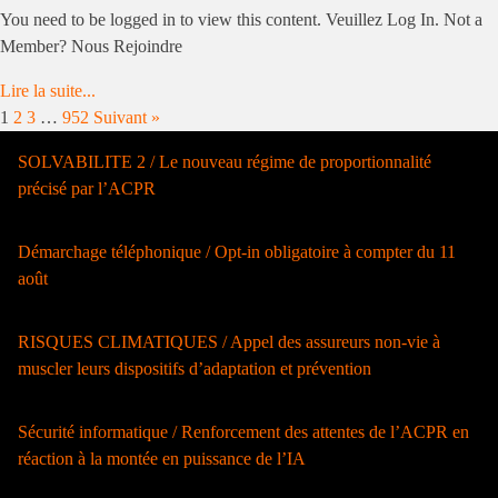
You need to be logged in to view this content. Veuillez Log In. Not a
Member? Nous Rejoindre
Lire la suite...
1
2
3
…
952
Suivant »
SOLVABILITE 2 / Le nouveau régime de proportionnalité
précisé par l’ACPR
Démarchage téléphonique / Opt-in obligatoire à compter du 11
août
RISQUES CLIMATIQUES / Appel des assureurs non-vie à
muscler leurs dispositifs d’adaptation et prévention
Sécurité informatique / Renforcement des attentes de l’ACPR en
réaction à la montée en puissance de l’IA