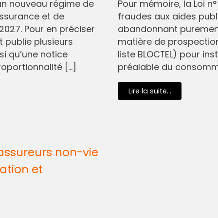
I, un nouveau régime de
Pour mémoire, la Loi n
assurance et de
fraudes aux aides pub
2027. Pour en préciser
abandonnant purement 
t publie plusieurs
matière de prospectio
si qu’une notice
liste BLOCTEL) pour in
oportionnalité […]
préalable du consommat
Lire la suite...
assureurs non-vie
ation et