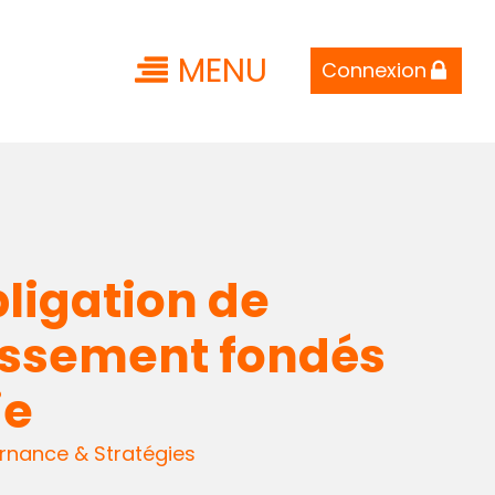
MENU
Connexion
bligation de
tissement fondés
ie
nance & Stratégies