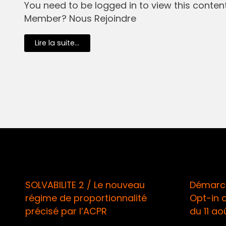
You need to be logged in to view this content.
Member? Nous Rejoindre
Lire la suite...
VABILITE 2 / Le nouveau
Démarchage télé
ime de proportionnalité
Opt-in obligatoi
cisé par l’ACPR
du 11 août