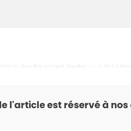
 in to view this content. Veuillez
Log In
. Not a M
de l'article est réservé à no