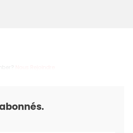
ember?
Nous Rejoindre
s abonnés.