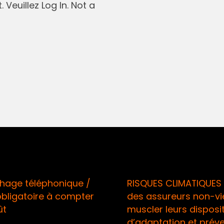
 Veuillez Log In. Not a
phonique /
RISQUES CLIMATIQUES / Appel
re à compter
des assureurs non-vie à
muscler leurs dispositifs
d’adaptation et prévention