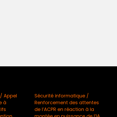
Sécurité informatique /
Assuran
Renforcement des attentes
de gel d
de l’ACPR en réaction à la
sous le 
montée en puissance de l’IA