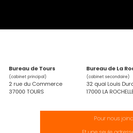
Bureau de Tours
Bureau de La Ro
(cabinet principal)
(cabinet secondaire)
2 rue du Commerce
32 quai Louis Dur
37000 TOURS
17000 LA ROCHELL
Pour nous join
Et une seule adress