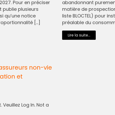
2027. Pour en préciser
abandonnant purement 
t publie plusieurs
matière de prospectio
si qu’une notice
liste BLOCTEL) pour in
oportionnalité […]
préalable du consommat
Lire la suite...
assureurs non-vie
ation et
 Veuillez Log In. Not a