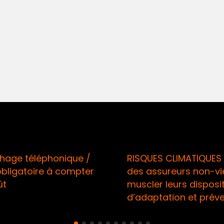
téléphonique /
RISQUES CLIMATIQUES / Ap
atoire à compter
des assureurs non-vie à
muscler leurs dispositifs
d’adaptation et préventio