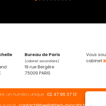
chelle
Bureau de Paris
Vous souh
cabinet
(cabinet secondaire)
and
19 rue Bergère
E
75009 PARIS
dre, un numéro unique :
02 47 66 37 13
e e-mail :
contact@beelighted-avocats.fr