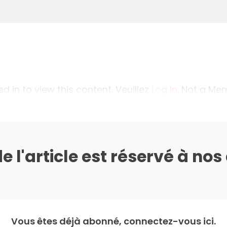
 in to view this content. Veuillez
Log In
. Not a M
de l'article est réservé à no
Vous êtes déjà abonné, connectez-vous ici.