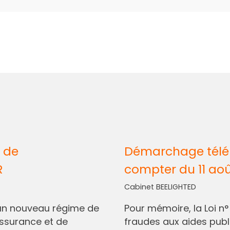
 de
Démarchage télép
R
compter du 11 ao
Cabinet BEELIGHTED
I, un nouveau régime de
Pour mémoire, la Loi n
assurance et de
fraudes aux aides pub