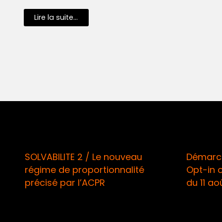
Lire la suite...
SOLVABILITE 2 / Le nouveau
Démarchage 
régime de proportionnalité
Opt-in oblig
précisé par l’ACPR
du 11 août