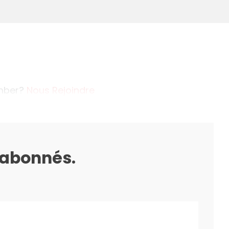
ember?
Nous Rejoindre
s abonnés.