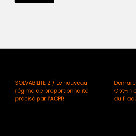
SOLVABILITE 2 / Le nouveau
Démarchage
régime de proportionnalité
Opt-in obli
précisé par l’ACPR
du 11 août