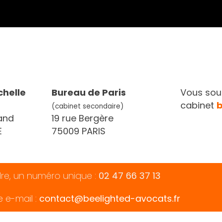
chelle
Bureau de Paris
Vous souh
cabinet
(cabinet secondaire)
and
19 rue Bergère
E
75009 PARIS
dre, un numéro unique :
02 47 66 37 13
e e-mail :
contact@beelighted-avocats.fr