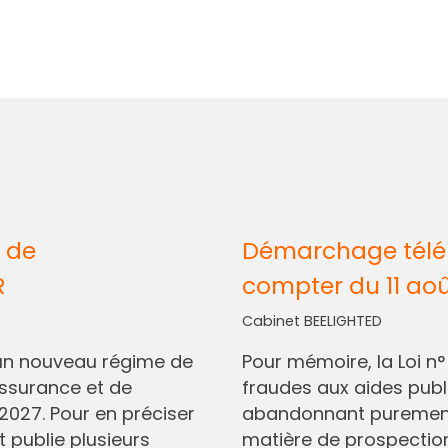
 de
Démarchage télép
R
compter du 11 ao
Cabinet BEELIGHTED
I, un nouveau régime de
Pour mémoire, la Loi n
assurance et de
fraudes aux aides pub
2027. Pour en préciser
abandonnant purement 
t publie plusieurs
matière de prospectio