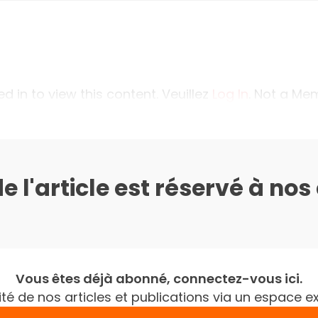
 in to view this content. Veuillez
Log In
. Not a M
de l'article est réservé à no
Vous êtes déjà abonné, connectez-vous ici.
gralité de nos articles et publications via un espac