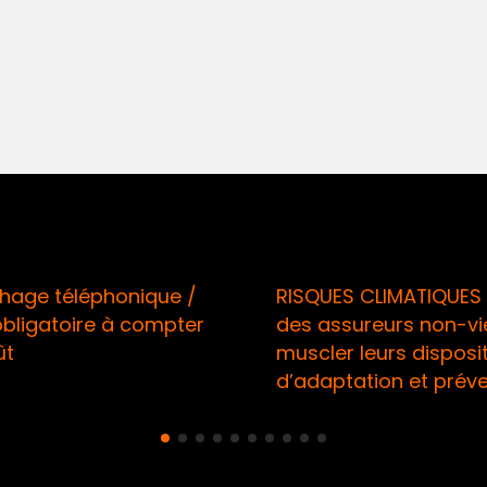
 téléphonique /
RISQUES CLIMATIQUES / A
gatoire à compter
des assureurs non-vie à
muscler leurs dispositifs
d’adaptation et préventi