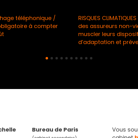
éphonique /
RISQUES CLIMATIQUES / Appel
ire à compter
des assureurs non-vie à
muscler leurs dispositifs
d’adaptation et prévention
chelle
Bureau de Paris
Vous souh