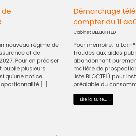
 de
Démarchage télép
R
compter du 11 ao
Cabinet BEELIGHTED
I, un nouveau régime de
Pour mémoire, la Loi n
assurance et de
fraudes aux aides pub
2027. Pour en préciser
abandonnant purement 
t publie plusieurs
matière de prospectio
si qu’une notice
liste BLOCTEL) pour in
oportionnalité […]
préalable du consommat
Lire la suite...