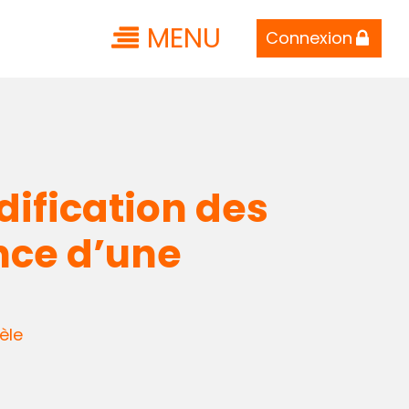
MENU
Connexion
ification des
nce d’une
èle