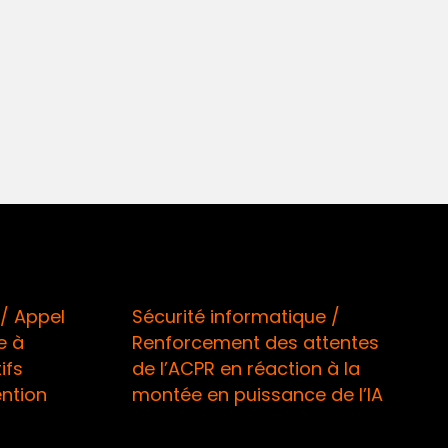
 Appel
Sécurité informatique /
à
Renforcement des attentes
s
de l’ACPR en réaction à la
tion
montée en puissance de l’IA