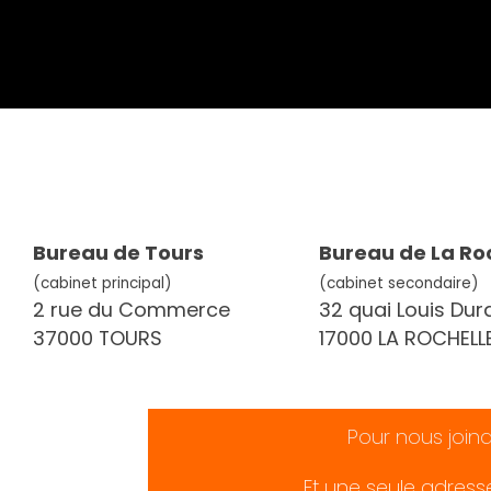
Bureau de Tours
Bureau de La Ro
(cabinet principal)
(cabinet secondaire)
2 rue du Commerce
32 quai Louis Dur
37000 TOURS
17000 LA ROCHELL
Pour nous join
Et une seule adress