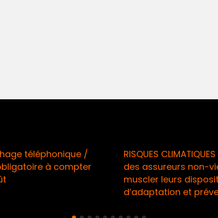
ge téléphonique /
RISQUES CLIMATIQUES /
ligatoire à compter
des assureurs non-vie 
muscler leurs dispositif
d’adaptation et préven