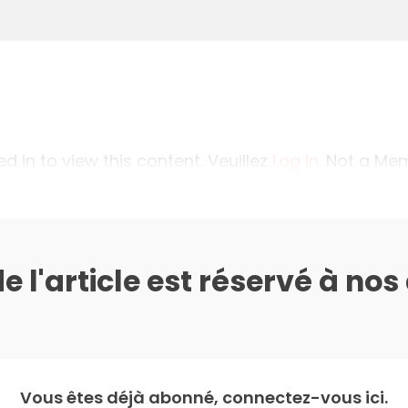
 in to view this content. Veuillez
Log In
. Not a M
de l'article est réservé à no
Vous êtes déjà abonné, connectez-vous ici.