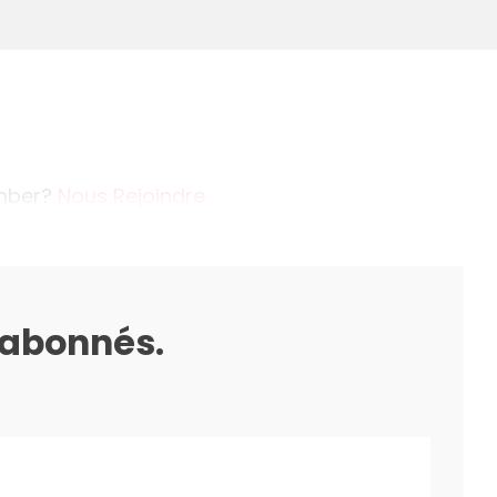
ember?
Nous Rejoindre
s abonnés.