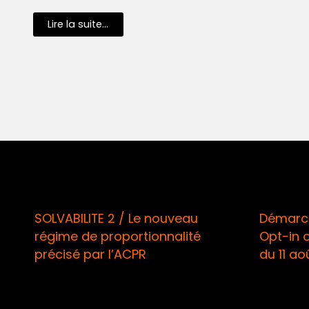
Lire la suite...
SOLVABILITE 2 / Le nouveau
Démarcha
régime de proportionnalité
Opt-in ob
précisé par l’ACPR
du 11 août