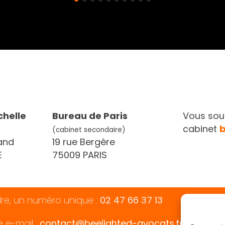
chelle
Bureau de Paris
Vous souh
cabinet
(cabinet secondaire)
and
19 rue Bergère
E
75009 PARIS
dre, un numéro unique :
02 47 66 37 13
e e-mail :
contact@beelighted-avocats.fr