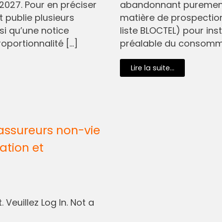
2027. Pour en préciser
abandonnant purement 
t publie plusieurs
matière de prospectio
si qu’une notice
liste BLOCTEL) pour in
oportionnalité […]
préalable du consommat
Lire la suite...
assureurs non-vie
ation et
 Veuillez Log In. Not a