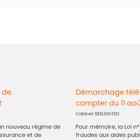
 de
Démarchage télép
R
compter du 11 ao
Cabinet BEELIGHTED
I, un nouveau régime de
Pour mémoire, la Loi n
assurance et de
fraudes aux aides pub