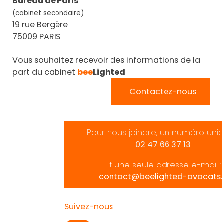
Bureau de Paris
(cabinet secondaire)
19 rue Bergère
75009 PARIS
Vous souhaitez recevoir des informations de la
part du cabinet
bee
Lighted
Contactez-nous
Pour nous joindre, un numéro uni
02 47 66 37 13
Et une seule adresse e-mail :
contact@beelighted-avocats.
Suivez-nous