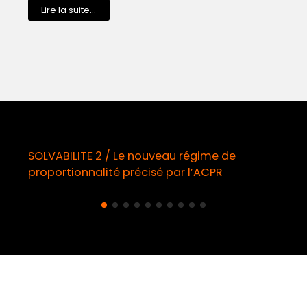
Lire la suite...
 régime de
Démarchage téléphonique / Op
r l’ACPR
obligatoire à compter du 11 ao