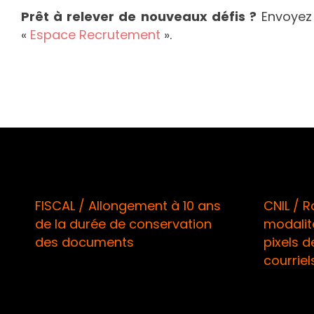
Prêt à relever de nouveaux défis ?
Envoyez
«
Espace Recrutement
».
FISCAL / Allongement à 10 ans
CNIL / Rap
de la durée de conservation
modalités
des documents
pixels de 
courriels 