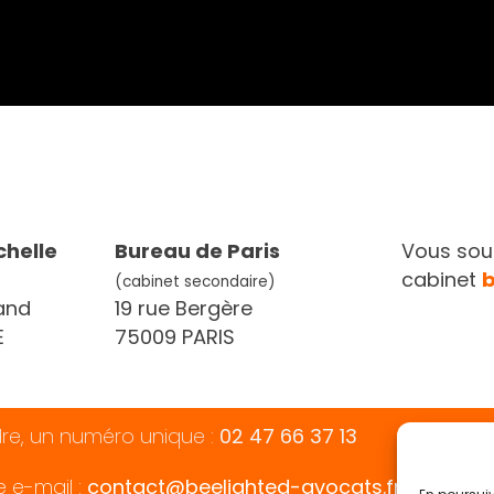
chelle
Bureau de Paris
Vous souh
cabinet
(cabinet secondaire)
and
19 rue Bergère
E
75009 PARIS
dre, un numéro unique :
02 47 66 37 13
e e-mail :
contact@beelighted-avocats.fr