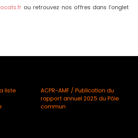
cats.fr
ou retrouvez nos offres dans l’onglet
liste
ACPR-AMF / Publication du
rapport annuel 2025 du Pôle
commun