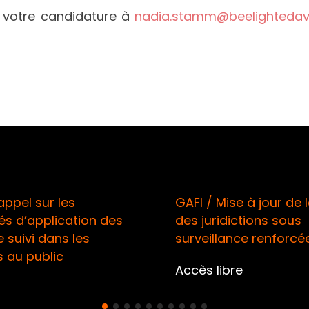
 votre candidature à
nadia.stamm@beelightedavo
pel sur les
GAFI / Mise à jour de la 
 d’application des
des juridictions sous
suivi dans les
surveillance renforcée
au public
Accès libre