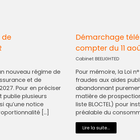
 de
Démarchage télép
R
compter du 11 ao
Cabinet BEELIGHTED
I, un nouveau régime de
Pour mémoire, la Loi n
assurance et de
fraudes aux aides pub
2027. Pour en préciser
abandonnant purement 
t publie plusieurs
matière de prospectio
si qu’une notice
liste BLOCTEL) pour in
oportionnalité […]
préalable du consommat
Lire la suite...