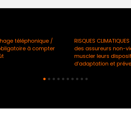
honique /
RISQUES CLIMATIQUES / Appel
 à compter
des assureurs non-vie à
muscler leurs dispositifs
d’adaptation et prévention