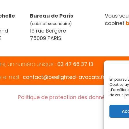
chelle
Bureau de Paris
Vous souh
cabinet
(cabinet secondaire)
and
19 rue Bergère
E
75009 PARIS
dre, un numéro unique :
02 47 66 37 13
e e-mail :
contact@beelighted-avocats.fr
En poursuiv
Cookies aya
d’améliorer
de vous pe
Politique de protection des données
Ac