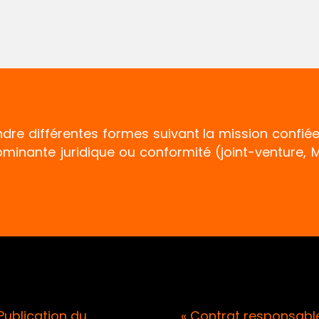
ndre différentes formes suivant la mission confié
ominante juridique ou conformité (joint-venture
ontrat responsable » /
CEPD / Publicatio