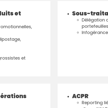
uits et
Sous-trait
Délégation 
portefeuilles
promotionnelles,
Infogérance
lipostage,
grossistes et
pérations
ACPR
Reporting li