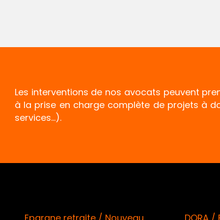
Les interventions de nos avocats peuvent pre
à la prise en charge complète de projets à d
services...).
u
DORA / Publication du
« C