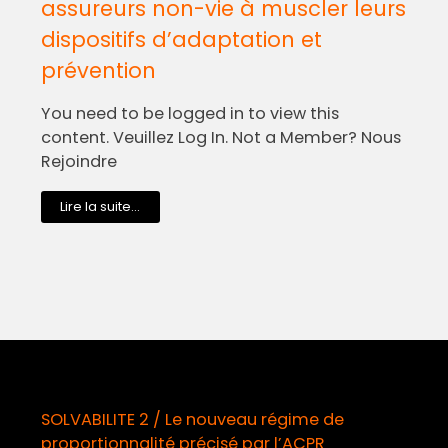
assureurs non-vie à muscler leurs
dispositifs d’adaptation et
prévention
You need to be logged in to view this
content. Veuillez Log In. Not a Member? Nous
Rejoindre
Lire la suite...
SOLVABILITE 2 / Le nouveau régime de
proportionnalité précisé par l’ACPR
o