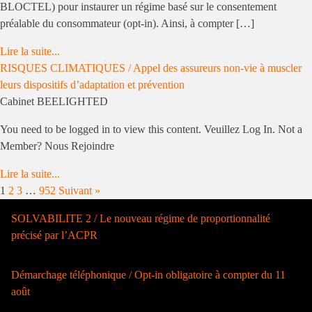
BLOCTEL) pour instaurer un régime basé sur le consentement
préalable du consommateur (opt-in). Ainsi, à compter […]
Lire la suite...
RISQUES CLIMATIQUES / Appel des assureurs non-vie à muscler
leurs dispositifs d’adaptation et prévention
Cabinet BEELIGHTED
You need to be logged in to view this content. Veuillez Log In. Not a
Member? Nous Rejoindre
Lire la suite...
1
2
3
…
952
Suivant »
SOLVABILITE 2 / Le nouveau régime de proportionnalité
précisé par l’ACPR
Démarchage téléphonique / Opt-in obligatoire à compter du 11
août