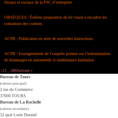
fiscaux et sociaux de la PSC d’entreprise
OBSÈQUES / Énième proposition de loi visant à encadrer les
cotisations des contrats
ACPR / Publication en série de nouvelles instructions
ACPR / Enseignements de l’enquête portant sur l’indemnisation
de dommages en automobile et multirisques habitation
1
2
3
…
286
Suivant »
Bureau de Tours
(cabinet principal)
2 rue du Commerce
37000 TOURS
Bureau de La Rochelle
(cabinet secondaire)
32 quai Louis Durand