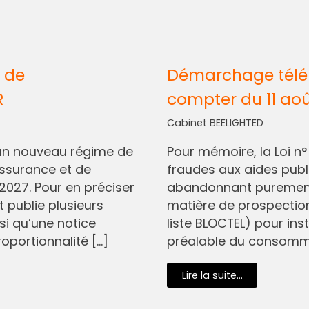
 de
Démarchage télép
R
compter du 11 ao
Cabinet BEELIGHTED
I, un nouveau régime de
Pour mémoire, la Loi n
assurance et de
fraudes aux aides pub
2027. Pour en préciser
abandonnant purement 
t publie plusieurs
matière de prospectio
si qu’une notice
liste BLOCTEL) pour in
oportionnalité […]
préalable du consommat
Lire la suite...