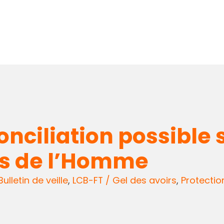
nciliation possible 
ts de l’Homme
Bulletin de veille
,
LCB-FT / Gel des avoirs
,
Protectio