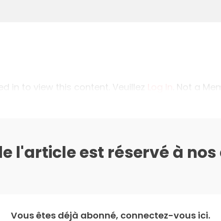
 in to view this content. Veuillez
Log In
. Not a M
de l'article est réservé à no
Vous êtes déjà abonné, connectez-vous ici.