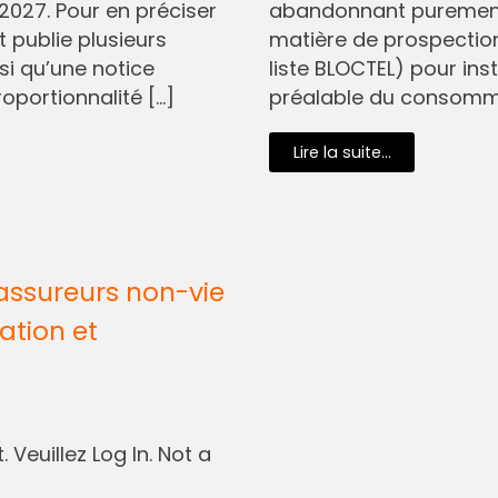
2027. Pour en préciser
abandonnant purement 
t publie plusieurs
matière de prospectio
si qu’une notice
liste BLOCTEL) pour in
oportionnalité […]
préalable du consommat
Lire la suite...
assureurs non-vie
ation et
 Veuillez Log In. Not a