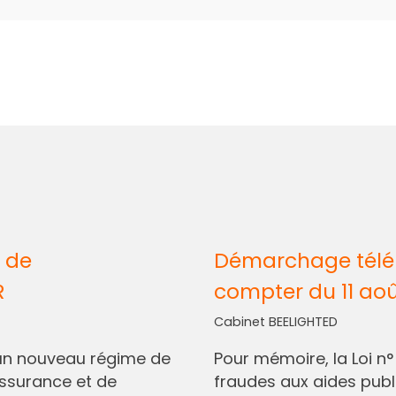
 de
Démarchage télép
R
compter du 11 ao
Cabinet BEELIGHTED
I, un nouveau régime de
Pour mémoire, la Loi n
assurance et de
fraudes aux aides pub