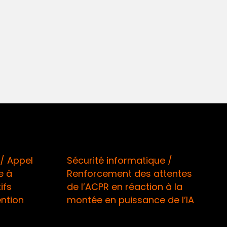
/ Appel
Sécurité informatique /
e à
Renforcement des attentes
ifs
de l’ACPR en réaction à la
ention
montée en puissance de l’IA