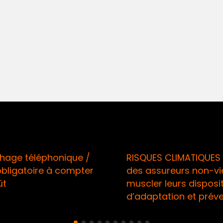
age téléphonique /
RISQUES CLIMATIQUES 
obligatoire à compter
des assureurs non-vi
ût
muscler leurs disposit
d’adaptation et prév