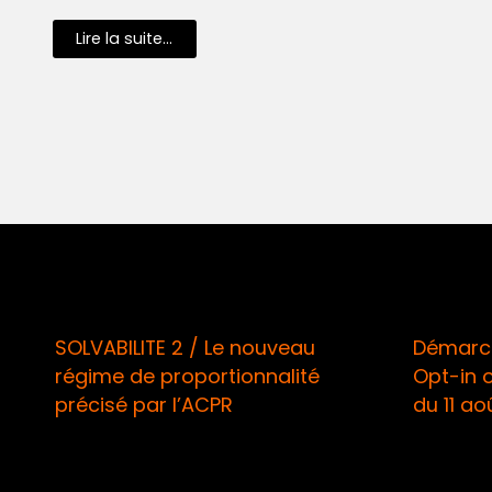
Lire la suite...
SOLVABILITE 2 / Le nouveau
Démarch
régime de proportionnalité
Opt-in 
précisé par l’ACPR
du 11 ao