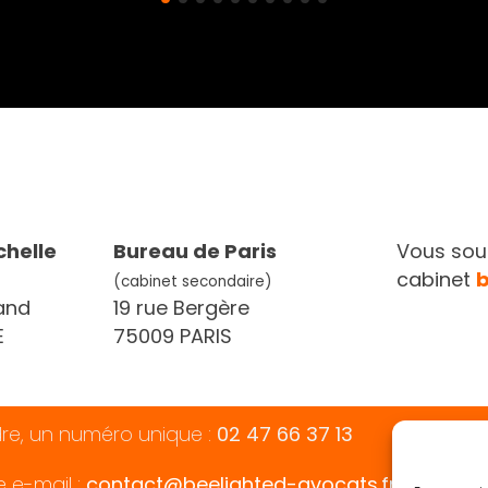
chelle
Bureau de Paris
Vous souh
cabinet
(cabinet secondaire)
and
19 rue Bergère
E
75009 PARIS
dre, un numéro unique :
02 47 66 37 13
e e-mail :
contact@beelighted-avocats.fr