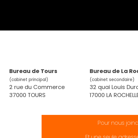
Bureau de Tours
Bureau de La Ro
(cabinet principal)
(cabinet secondaire)
2 rue du Commerce
32 quai Louis Dur
37000 TOURS
17000 LA ROCHELL
Pour nous join
Et une seule adress