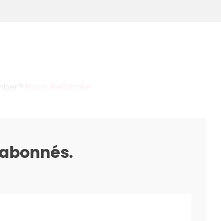
ember?
Nous Rejoindre
s abonnés.