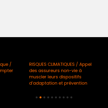
 CLIMATIQUES / Appel
Sécurité informatique
ureurs non-vie à
Renforcement des at
leurs dispositifs
de l’ACPR en réaction 
ation et prévention
montée en puissance 