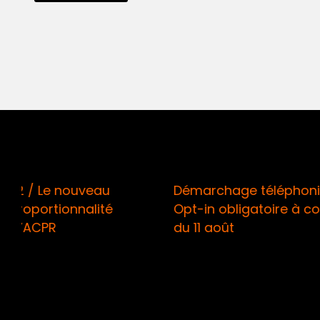
Démarchage téléphonique /
RISQUES
Opt-in obligatoire à compter
des ass
du 11 août
muscler 
d’adapt