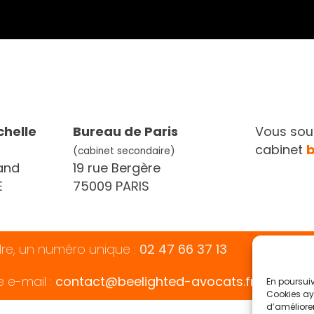
chelle
Bureau de Paris
Vous souh
cabinet
(cabinet secondaire)
and
19 rue Bergère
E
75009 PARIS
dre, un numéro unique :
02 47 66 37 13
En poursuiv
e e-mail :
contact@beelighted-avocats.fr
Cookies aya
d’améliorer