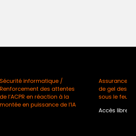
 /
Assurance santé / La mesure
tentes
de gel des tarifs 2026 enfin
à la
sous le feu d’une QPC !
de l’IA
Accès libre