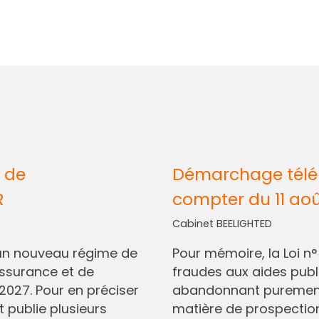
 de
Démarchage télép
R
compter du 11 ao
Cabinet BEELIGHTED
I, un nouveau régime de
Pour mémoire, la Loi n
assurance et de
fraudes aux aides pub
2027. Pour en préciser
abandonnant purement 
t publie plusieurs
matière de prospectio