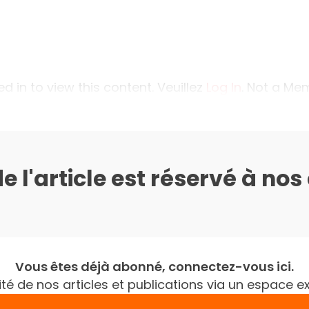
 in to view this content. Veuillez
Log In
. Not a M
de l'article est réservé à no
Vous êtes déjà abonné, connectez-vous ici.
gralité de nos articles et publications via un espac