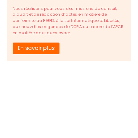
Nous réalisons pour vous des missions de conseil,
d’audit et de rédaction d’actes en matière de
conformité au RGPD, à la Loi Informatique et Libertés,
aux nouvelles exigences de DORA ou encore de l’APCR
en matière de risques cyber.
En savoir plus
Notre Équipe
Venez rencontrer nos Avocats Conseils et toute
la Team beeLighted afin de donner vie à vos
projets en toute confiance et conformité !