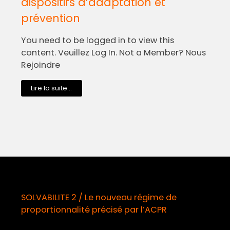
dispositifs d’adaptation et
prévention
You need to be logged in to view this
content. Veuillez Log In. Not a Member? Nous
Rejoindre
Lire la suite...
SOLVABILITE 2 / Le nouveau régime de
proportionnalité précisé par l’ACPR
o