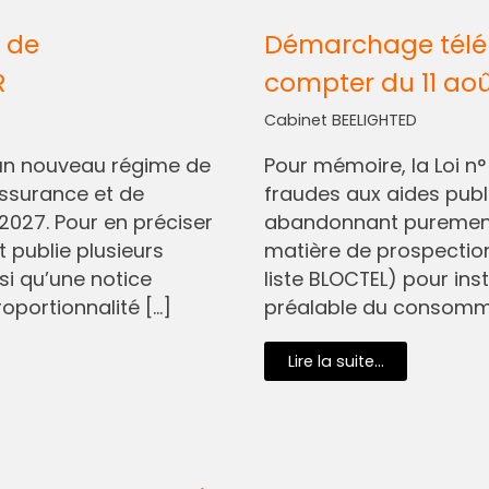
 de
Démarchage télép
R
compter du 11 ao
Cabinet BEELIGHTED
I, un nouveau régime de
Pour mémoire, la Loi n
assurance et de
fraudes aux aides pub
2027. Pour en préciser
abandonnant purement 
t publie plusieurs
matière de prospectio
si qu’une notice
liste BLOCTEL) pour in
oportionnalité […]
préalable du consommat
Lire la suite...