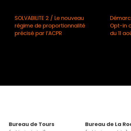
Démarchage téléphonique /
RISQ
Opt-in obligatoire à compter
des a
du 11 août
muscl
d’ada
Bureau de Tours
Bureau de La Ro