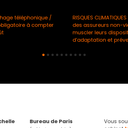
UES CLIMATIQUES / Appel
Sécurité informati
ssureurs non-vie à
Renforcement des 
er leurs dispositifs
de l’ACPR en réacti
ptation et prévention
montée en puissanc
chelle
Bureau de Paris
Vous souh