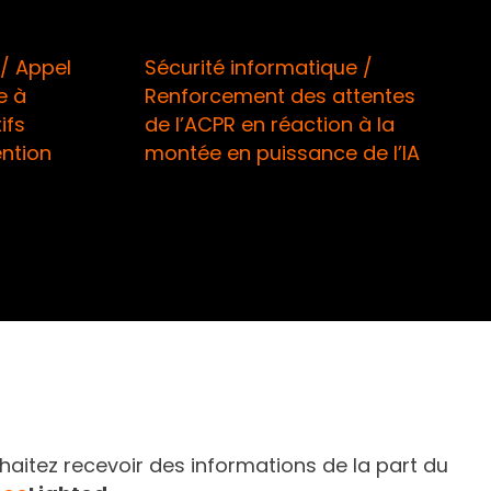
que /
Assurance santé / La mesure
attentes
de gel des tarifs 2026 enfin
on à la
sous le feu d’une QPC !
e de l’IA
Accès libre
aitez recevoir des informations de la part du