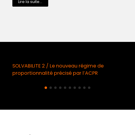
Lire la suite...
 régime de
Démarchage téléphonique / Op
r l’ACPR
obligatoire à compter du 11 ao