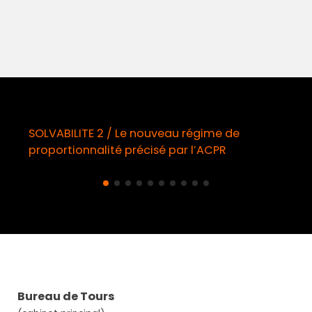
gime de
Démarchage téléphonique / Opt-i
’ACPR
obligatoire à compter du 11 août
Bureau de Tours