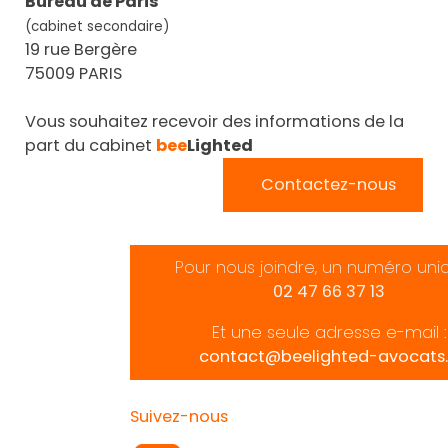
Bureau de Paris
(cabinet secondaire)
19 rue Bergère
75009 PARIS
Vous souhaitez recevoir des informations de la
part du cabinet
bee
Lighted
Contactez-nous
Pour nous joindre, un numéro uni
02 47 66 37 13
Et une seule adresse e-mail :
contact@beelighted-avocats.
Suivez-nous