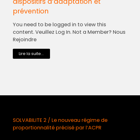
dispositifs d’adaptation et
prévention
You need to be logged in to view this
content. Veuillez Log In. Not a Member? Nous
Rejoindre
Lire la suite...
SOLVABILITE 2 / Le nouveau régime de
proportionnalité précisé par l’ACPR
o