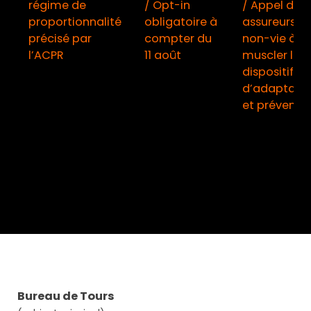
régime de
/ Opt-in
/ Appel des
proportionnalité
obligatoire à
assureurs
précisé par
compter du
non-vie à
l’ACPR
11 août
muscler leur
dispositifs
d’adaptati
et préventi
Bureau de Tours