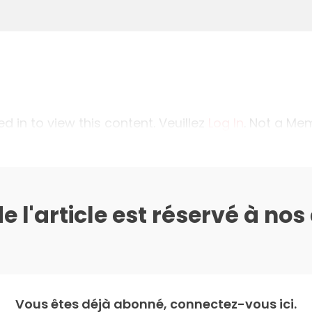
 in to view this content. Veuillez
Log In
. Not a M
de l'article est réservé à no
Vous êtes déjà abonné, connectez-vous ici.