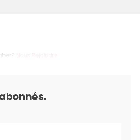
ember?
Nous Rejoindre
s abonnés.