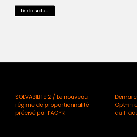
Lire la suite...
SOLVABILITE 2 / Le nouveau
Démarchage 
régime de proportionnalité
Opt-in oblig
précisé par l’ACPR
du 11 août