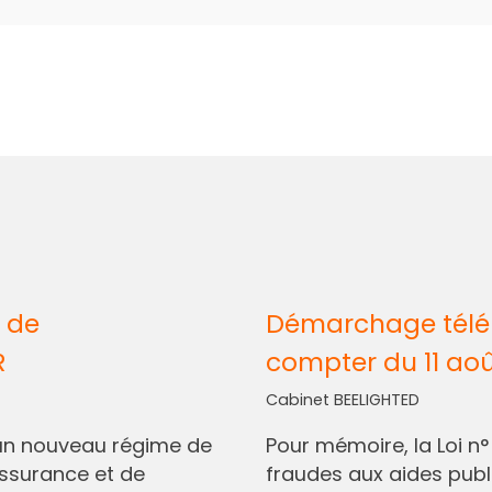
 de
Démarchage télép
R
compter du 11 ao
Cabinet BEELIGHTED
I, un nouveau régime de
Pour mémoire, la Loi n
assurance et de
fraudes aux aides pub