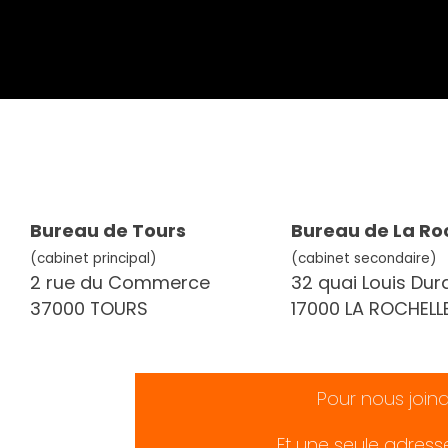
Bureau de Tours
Bureau de La Ro
(cabinet principal)
(cabinet secondaire)
2 rue du Commerce
32 quai Louis Dur
37000 TOURS
17000 LA ROCHELL
Pour nous join
Et une seule adress