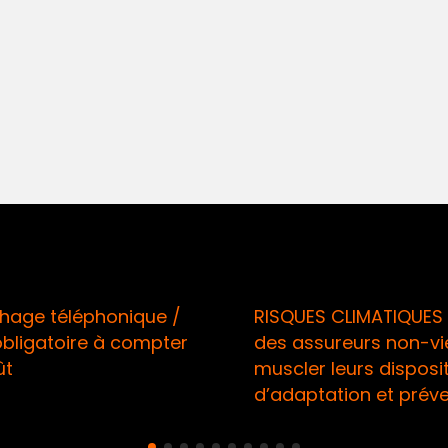
téléphonique /
RISQUES CLIMATIQUES / Ap
atoire à compter
des assureurs non-vie à
muscler leurs dispositifs
d’adaptation et préventio