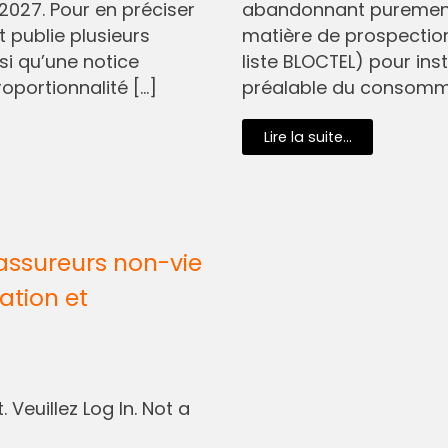
2027. Pour en préciser
abandonnant purement 
t publie plusieurs
matière de prospectio
si qu’une notice
liste BLOCTEL) pour in
oportionnalité […]
préalable du consommat
Lire la suite...
assureurs non-vie
ation et
 Veuillez Log In. Not a