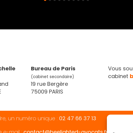
chelle
Bureau de Paris
Vous souh
cabinet
(cabinet secondaire)
and
19 rue Bergère
E
75009 PARIS
dre, un numéro unique :
02 47 66 37 13
e e-mail :
contact@beelighted-avocats.fr