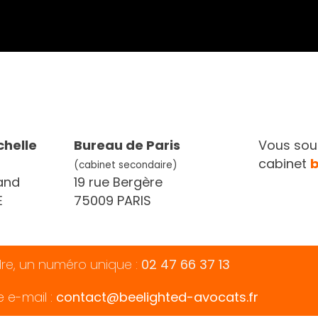
chelle
Bureau de Paris
Vous souh
cabinet
(cabinet secondaire)
and
19 rue Bergère
E
75009 PARIS
dre, un numéro unique :
02 47 66 37 13
e e-mail :
contact@beelighted-avocats.fr