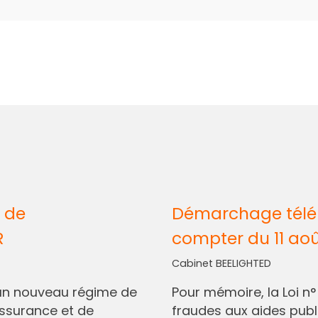
 de
Démarchage télép
R
compter du 11 ao
Cabinet BEELIGHTED
I, un nouveau régime de
Pour mémoire, la Loi n
assurance et de
fraudes aux aides pub