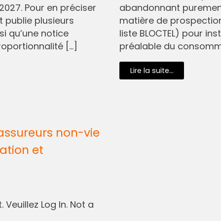
2027. Pour en préciser
abandonnant purement 
t publie plusieurs
matière de prospectio
si qu’une notice
liste BLOCTEL) pour in
oportionnalité […]
préalable du consommat
Lire la suite...
assureurs non-vie
ation et
 Veuillez Log In. Not a