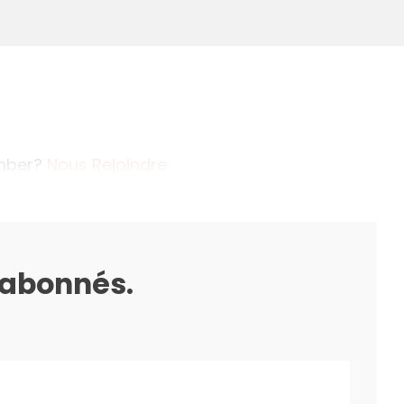
ember?
Nous Rejoindre
s abonnés.