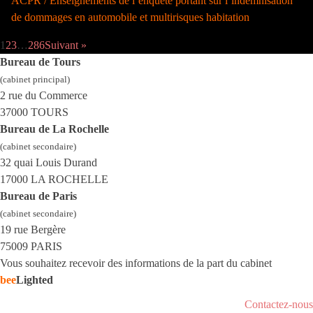
ACPR / Enseignements de l’enquête portant sur l’indemnisation
de dommages en automobile et multirisques habitation
1
2
3
…
286
Suivant »
Bureau de Tours
(cabinet principal)
2 rue du Commerce
37000 TOURS
Bureau de La Rochelle
(cabinet secondaire)
32 quai Louis Durand
17000 LA ROCHELLE
Bureau de Paris
(cabinet secondaire)
19 rue Bergère
75009 PARIS
Vous souhaitez recevoir des informations de la part du cabinet
bee
Lighted
Contactez-nous