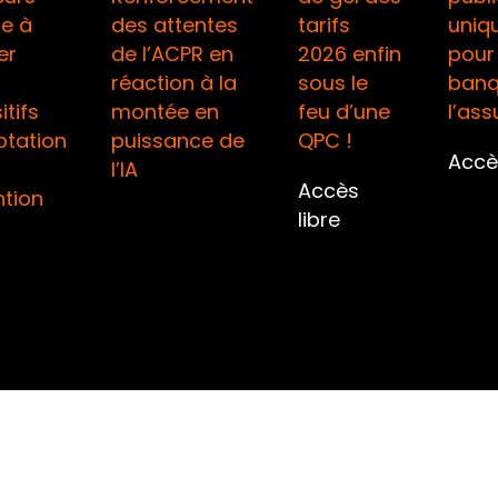
ie à
des attentes
tarifs
uniq
er
de l’ACPR en
2026 enfin
pour 
réaction à la
sous le
banq
itifs
montée en
feu d’une
l’as
ptation
puissance de
QPC !
Accès
l’IA
Accès
ntion
libre