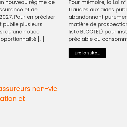
I, un nouveau régime de
Pour mémoire, la Loi n
assurance et de
fraudes aux aides pub
2027. Pour en préciser
abandonnant purement 
t publie plusieurs
matière de prospectio
si qu’une notice
liste BLOCTEL) pour in
oportionnalité […]
préalable du consommat
Lire la suite...
assureurs non-vie
ation et