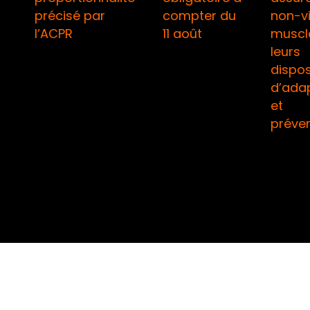
précisé par
compter du
non-v
l’ACPR
11 août
muscl
leurs
dispos
d’ada
et
préve