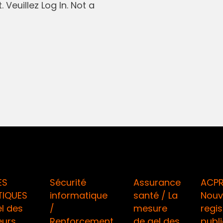
 Veuillez Log In. Not a
ES
Sécurité
Assurance
ACPR
TIQUES
informatique
santé / La
Nouv
l des
/
mesure
regis
eurs
Renforcement
de gel des
publi