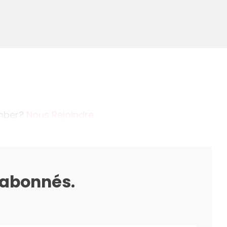
ember?
Nous Rejoindre
s abonnés.