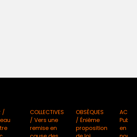
 /
COLLECTIVES
OBSÈQUES
ACPR 
eau
/ Vers une
/ Énième
Public
tre
remise en
proposition
en sér
c
cause des
de loi
nouvel