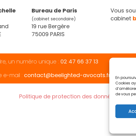
chelle
Bureau de Paris
Vous souh
cabinet
(cabinet secondaire)
and
19 rue Bergère
E
75009 PARIS
dre, un numéro unique :
02 47 66 37 13
e e-mail :
contact@beelighted-avocats.fr
En poursuiv
Cookies aya
d’améliorer
de vous pe
Politique de protection des données
Ac