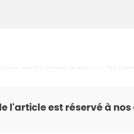
 in to view this content. Veuillez
Log In
. Not a M
de l'article est réservé à no