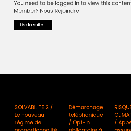
You need to be logged in to view this content.
Member? Nous Rejoindre
Lire la suite...
SOLVABILITE 2 /
Démarchage
RISQU
Le nouveau
téléphonique
CLIMA
régime de
/ Opt-in
/ Appe
proportionnalité
obligatoire à
assur