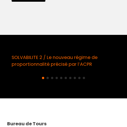
 régime de
Démarchage téléphonique / Op
r l’ACPR
obligatoire à compter du 11 ao
Bureau de Tours