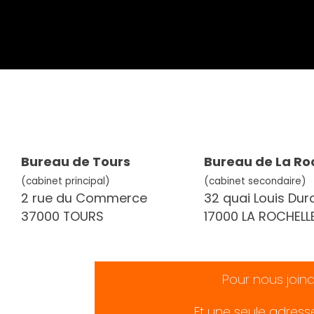
Bureau de Tours
Bureau de La Ro
(cabinet principal)
(cabinet secondaire)
2 rue du Commerce
32 quai Louis Dur
37000 TOURS
17000 LA ROCHELL
Pour nous join
Et une seule adress