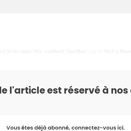
 in to view this content. Veuillez
Log In
. Not a M
de l'article est réservé à no
Vous êtes déjà abonné, connectez-vous ici.