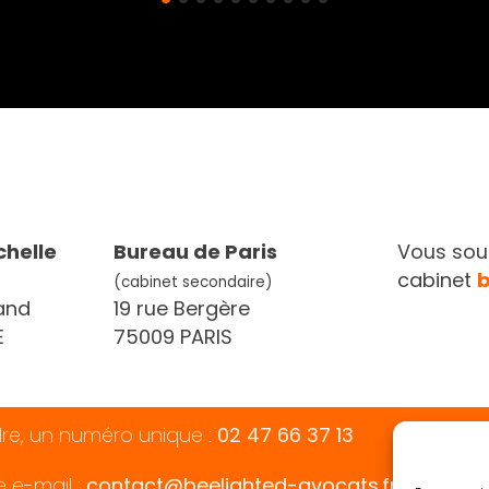
chelle
Bureau de Paris
Vous souh
cabinet
(cabinet secondaire)
and
19 rue Bergère
E
75009 PARIS
dre, un numéro unique :
02 47 66 37 13
e e-mail :
contact@beelighted-avocats.fr