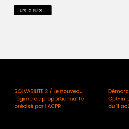
Lire la suite...
SOLVABILITE 2 / Le nouveau
Démarchage 
régime de proportionnalité
Opt-in oblig
précisé par l’ACPR
du 11 août