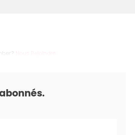
ember?
Nous Rejoindre
s abonnés.