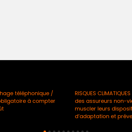
téléphonique /
RISQUES CLIMATIQUES / Ap
atoire à compter
des assureurs non-vie à
muscler leurs dispositifs
d’adaptation et préventio