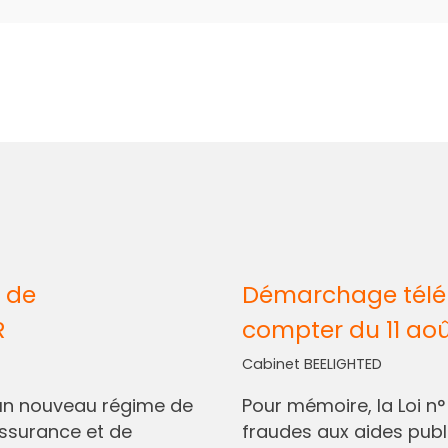
 de
Démarchage télép
R
compter du 11 ao
Cabinet BEELIGHTED
I, un nouveau régime de
Pour mémoire, la Loi n
assurance et de
fraudes aux aides pub