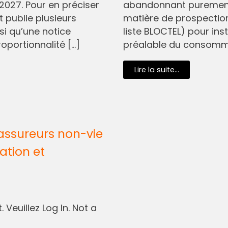
2027. Pour en préciser
abandonnant purement 
t publie plusieurs
matière de prospectio
si qu’une notice
liste BLOCTEL) pour in
oportionnalité […]
préalable du consommat
Lire la suite...
assureurs non-vie
ation et
 Veuillez Log In. Not a