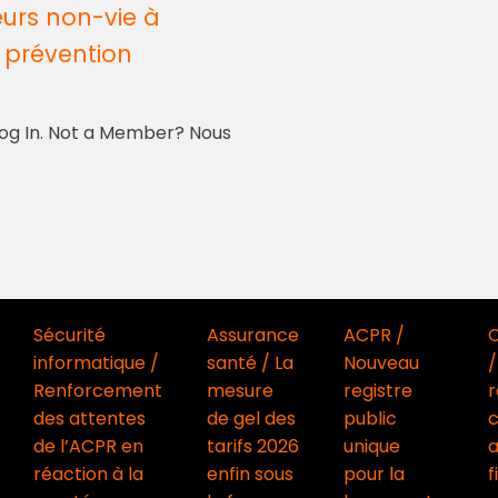
urs non-vie à
t prévention
 Log In. Not a Member? Nous
Sécurité
Assurance
ACPR /
informatique /
santé / La
Nouveau
/
Renforcement
mesure
registre
r
des attentes
de gel des
public
c
de l’ACPR en
tarifs 2026
unique
réaction à la
enfin sous
pour la
f