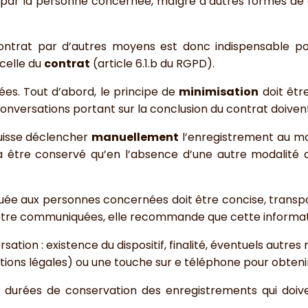
par la personne concernée, malgré d’autres formes de co
e contrat par d’autres moyens est donc indispensable 
celle du
contrat
(article 6.1.b du RGPD).
ées. Tout d’abord, le principe de
minimisation
doit êtr
conversations portant sur la conclusion du contrat doiven
uisse déclencher
manuellement
l’enregistrement au mo
ra être conservé qu’en l’absence d’une autre modalité 
iquée aux personnes concernées doit être concise, transp
être communiquées, elle recommande que cette informati
ation : existence du dispositif, finalité, éventuels autr
ions légales) ou une touche sur e téléphone pour obteni
durées de conservation des enregistrements qui doive