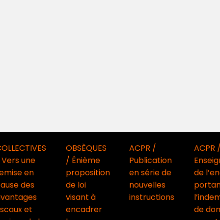
COLLECTIVES
OBSÈQUES
ACPR /
ACPR 
 Vers une
/ Énième
Publication
Ensei
emise en
proposition
en série de
de l’e
ause des
de loi
nouvelles
portan
avantages
visant à
instructions
l’inde
iscaux et
encadrer
de do