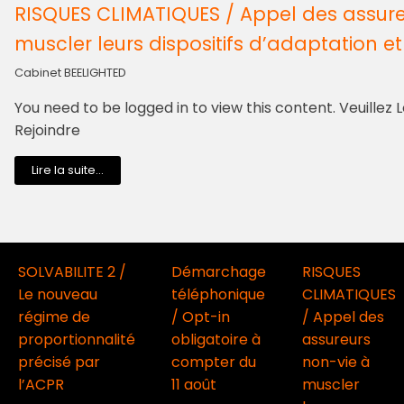
RISQUES CLIMATIQUES / Appel des assure
muscler leurs dispositifs d’adaptation e
Cabinet BEELIGHTED
You need to be logged in to view this content. Veuillez
Rejoindre
Lire la suite...
SOLVABILITE 2 /
Démarchage
RISQUES
Le nouveau
téléphonique
CLIMATIQUES
régime de
/ Opt-in
/ Appel des
proportionnalité
obligatoire à
assureurs
précisé par
compter du
non-vie à
l’ACPR
11 août
muscler