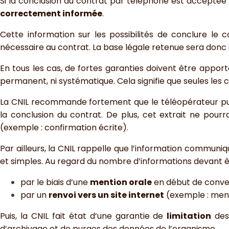
Si la conclusion du contrat par téléphone est acceptée 
correctement informée
.
Cette information sur les possibilités de conclure l
nécessaire au contrat. La base légale retenue sera donc 
En tous les cas, de fortes garanties doivent être apport
permanent, ni systématique. Cela signifie que seules les 
La CNIL recommande fortement que le téléopérateur p
la conclusion du contrat. De plus, cet extrait ne pour
(exemple : confirmation écrite).
Par ailleurs, la CNIL rappelle que l’information commun
et simples. Au regard du nombre d’informations devant 
par le biais d’une
mention orale
en début de convers
par un
renvoi vers un site internet
(exemple : ment
Puis, la CNIL fait état d’une garantie de
limitation
des 
d’archivage et de purges des données de l’organisme.