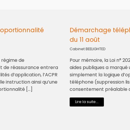
oportionnalité
Démarchage télépho
du 11 août
Cabinet BEELIGHTED
au régime de
Pour mémoire, la Loi n° 20
et de réassurance entrera
aides publiques a marqué
lités d’application, l’ACPR
simplement la logique d’o
e instruction ainsi qu’une
téléphone (suppression lis
rtionnalité […]
consentement préalable d
Lire la suite...