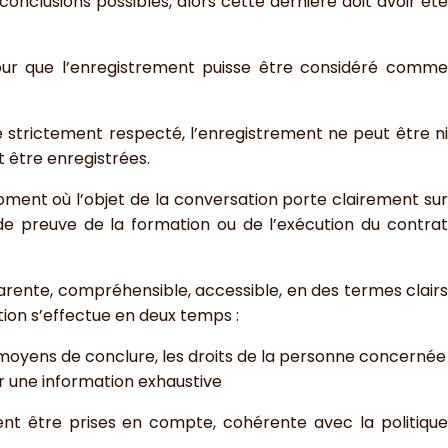
nclusions possibles, alors cette dernière doit avoir été
pour que l’enregistrement puisse être considéré comme
e strictement respecté, l’enregistrement ne peut être ni
t être enregistrées.
ment où l’objet de la conversation porte clairement su
de preuve de la formation ou de l’exécution du contrat
arente, compréhensible, accessible, en des termes clairs
on s’effectue en deux temps :
es moyens de conclure, les droits de la personne concernée
r une information exhaustive
nt être prises en compte, cohérente avec la politiqu