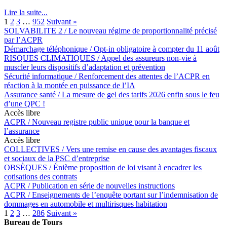
Lire la suite...
1
2
3
…
952
Suivant »
SOLVABILITE 2 / Le nouveau régime de proportionnalité précisé
par l’ACPR
Démarchage téléphonique / Opt-in obligatoire à compter du 11 août
RISQUES CLIMATIQUES / Appel des assureurs non-vie à
muscler leurs dispositifs d’adaptation et prévention
Sécurité informatique / Renforcement des attentes de l’ACPR en
réaction à la montée en puissance de l’IA
Assurance santé / La mesure de gel des tarifs 2026 enfin sous le feu
d’une QPC !
Accès libre
ACPR / Nouveau registre public unique pour la banque et
l’assurance
Accès libre
COLLECTIVES / Vers une remise en cause des avantages fiscaux
et sociaux de la PSC d’entreprise
OBSÈQUES / Énième proposition de loi visant à encadrer les
cotisations des contrats
ACPR / Publication en série de nouvelles instructions
ACPR / Enseignements de l’enquête portant sur l’indemnisation de
dommages en automobile et multirisques habitation
1
2
3
…
286
Suivant »
Bureau de Tours