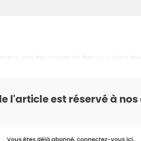
 in to view this content. Veuillez
Log In
. Not a M
de l'article est réservé à no
Vous êtes déjà abonné, connectez-vous ici.