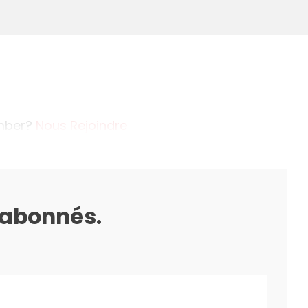
ember?
Nous Rejoindre
s abonnés.