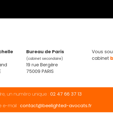
chelle
Bureau de Paris
Vous souh
cabinet
(cabinet secondaire)
and
19 rue Bergère
E
75009 PARIS
dre, un numéro unique :
02 47 66 37 13
e e-mail :
contact@beelighted-avocats.fr