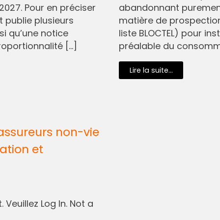
2027. Pour en préciser
abandonnant purement 
t publie plusieurs
matière de prospectio
si qu’une notice
liste BLOCTEL) pour in
oportionnalité […]
préalable du consommat
Lire la suite...
assureurs non-vie
ation et
 Veuillez Log In. Not a