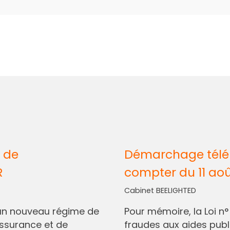
 de
Démarchage télép
R
compter du 11 ao
Cabinet BEELIGHTED
I, un nouveau régime de
Pour mémoire, la Loi n
assurance et de
fraudes aux aides pub