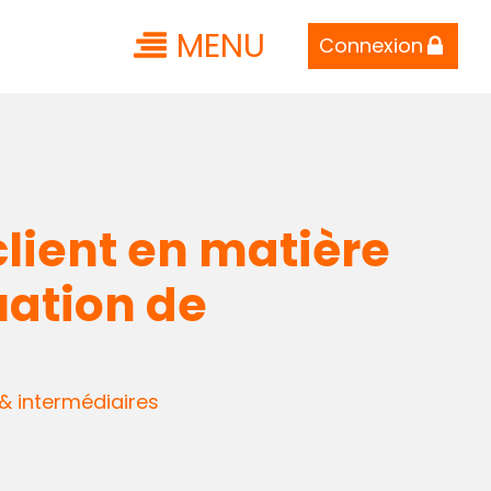
MENU
Connexion
client en matière
uation de
 & intermédiaires