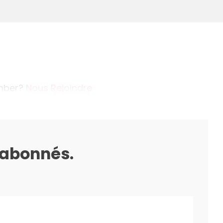
ember?
Nous Rejoindre
s abonnés.