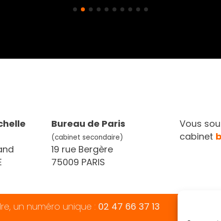
chelle
Bureau de Paris
Vous souh
cabinet
(cabinet secondaire)
and
19 rue Bergère
E
75009 PARIS
dre, un numéro unique :
02 47 66 37 13