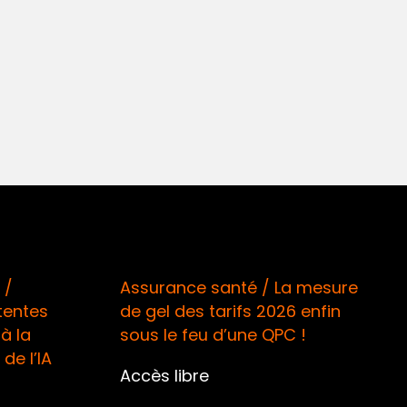
 /
Assurance santé / La mesure
tentes
de gel des tarifs 2026 enfin
à la
sous le feu d’une QPC !
de l’IA
Accès libre