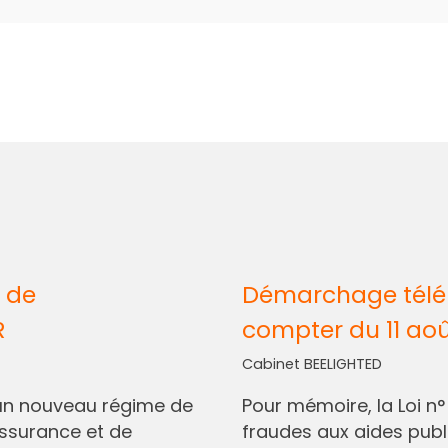
 de
Démarchage télép
R
compter du 11 ao
Cabinet BEELIGHTED
I, un nouveau régime de
Pour mémoire, la Loi n
assurance et de
fraudes aux aides pub