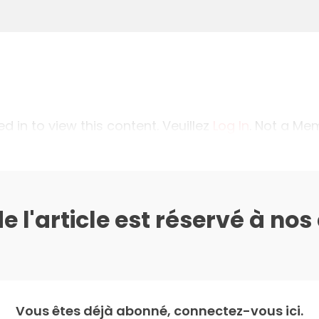
 in to view this content. Veuillez
Log In
. Not a M
de l'article est réservé à no
Vous êtes déjà abonné, connectez-vous ici.