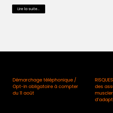
Lire la suite...
Démarchage téléphonique /
RISQUES
Opt-in obligatoire à compter
des ass
du 11 août
muscler 
d’adapt