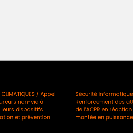
 CLIMATIQUES / Appel
Sécurité informatique
ureurs non-vie à
Renforcement des at
leurs dispositifs
de l’ACPR en réaction 
ation et prévention
montée en puissance 