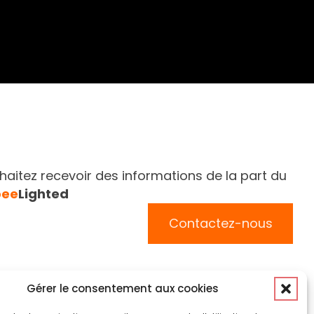
aitez recevoir des informations de la part du
bee
Lighted
Contactez-nous
Suivez-nous
Gérer le consentement aux cookies