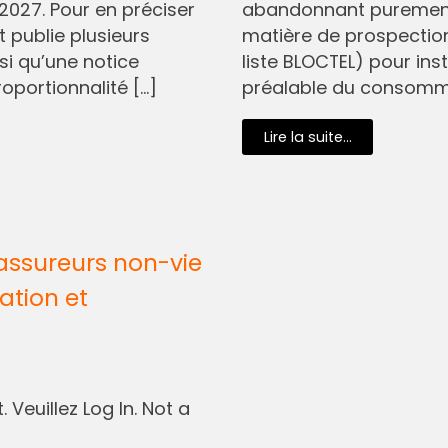
2027. Pour en préciser
abandonnant purement 
t publie plusieurs
matière de prospectio
si qu’une notice
liste BLOCTEL) pour in
oportionnalité […]
préalable du consommat
Lire la suite...
assureurs non-vie
ation et
 Veuillez Log In. Not a