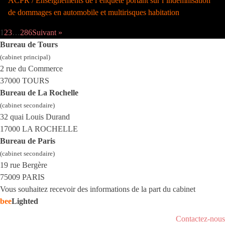
ACPR / Enseignements de l’enquête portant sur l’indemnisation
de dommages en automobile et multirisques habitation
1
2
3
…
286
Suivant »
Bureau de Tours
(cabinet principal)
2 rue du Commerce
37000 TOURS
Bureau de La Rochelle
(cabinet secondaire)
32 quai Louis Durand
17000 LA ROCHELLE
Bureau de Paris
(cabinet secondaire)
19 rue Bergère
75009 PARIS
Vous souhaitez recevoir des informations de la part du cabinet
bee
Lighted
Contactez-nous