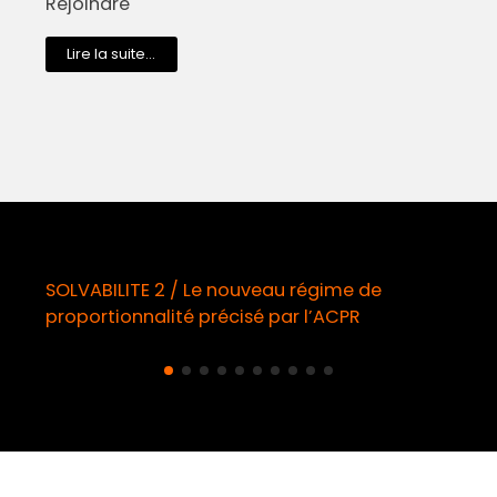
Rejoindre
Lire la suite...
eau régime de
Démarchage téléphonique /
 par l’ACPR
obligatoire à compter du 11 