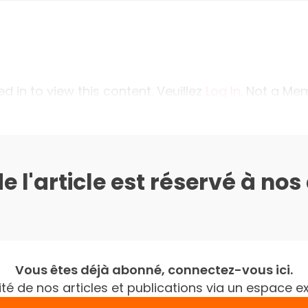
 in to view this content. Veuillez
Log In
. Not a M
de l'article est réservé à no
Vous êtes déjà abonné, connectez-vous ici.
gralité de nos articles et publications via un espac