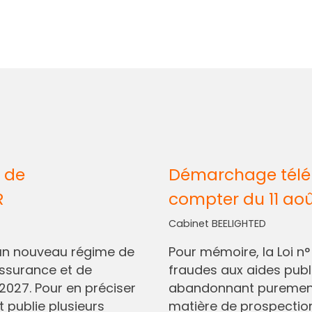
 de
Démarchage télép
R
compter du 11 ao
Cabinet BEELIGHTED
I, un nouveau régime de
Pour mémoire, la Loi n
assurance et de
fraudes aux aides pub
2027. Pour en préciser
abandonnant purement 
t publie plusieurs
matière de prospectio