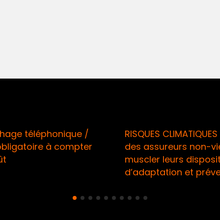
éphonique /
RISQUES CLIMATIQUES / Appel
ire à compter
des assureurs non-vie à
muscler leurs dispositifs
d’adaptation et prévention