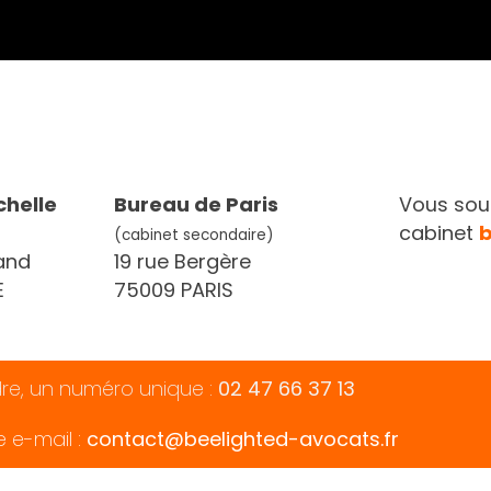
chelle
Bureau de Paris
Vous souh
cabinet
(cabinet secondaire)
and
19 rue Bergère
E
75009 PARIS
dre, un numéro unique :
02 47 66 37 13
e e-mail :
contact@beelighted-avocats.fr