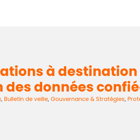
ions à destination 
on des données confi
s
,
Bulletin de veille
,
Gouvernance & Stratégies
,
Prot